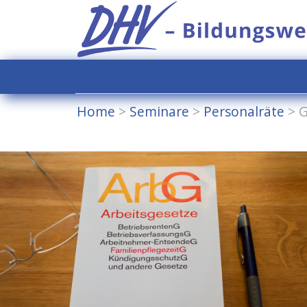
Home
>
Seminare
>
Personalräte
>
G